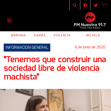
13.1º
MARIANA
SIERRA
VIOLENCIA
MICAELA
INFORMACION GENERAL
6 de junio de 2020
"Tenemos que construir una
sociedad libre de violencia
machista"