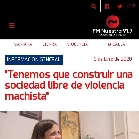
13.1º
MARIANA
SIERRA
VIOLENCIA
MICAELA
INFORMACION GENERAL
6 de junio de 2020
"Tenemos que construir una
sociedad libre de violencia
machista"