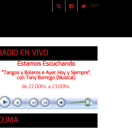
13.1º
RADIO EN VIVO
Estamos Escuchando
"Tangos y Boleros e Ayer, Hoy y Siempre",
con Tony Borrego (Musical)
de 22.00hs. a 23.00hs.
CLIMA