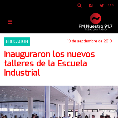
13.1º
EDUCACION
19 de septiembre de 2019
Inauguraron los nuevos
talleres de la Escuela
Industrial