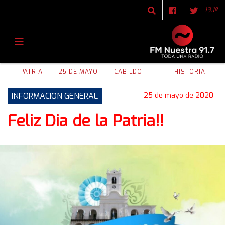
13.1º
PATRIA
25 DE MAYO
CABILDO
HISTORIA
INFORMACION GENERAL
25 de mayo de 2020
Feliz Dia de la Patria!!