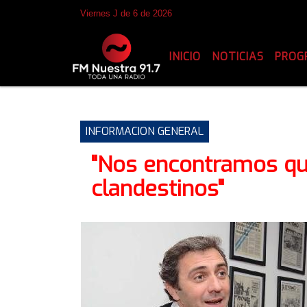
Viernes J de 6 de 2026
INICIO
NOTICIAS
PROG
INFORMACION GENERAL
"Nos encontramos qu
clandestinos"