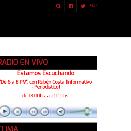
13.1º
RADIO EN VIVO
Estamos Escuchando
"De 6 a 8 PM", con Rubén Costa (Informativo
- Periodístico)
de 18.00hs. a 20.00hs.
CLIMA