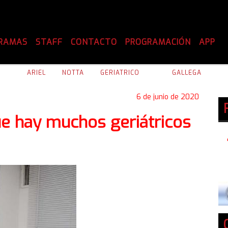
RAMAS
STAFF
CONTACTO
PROGRAMACIÓN
APP
ARIEL
NOTTA
GERIATRICO
GALLEGA
6 de junio de 2020
e hay muchos geriátricos