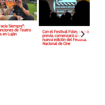
acia Siempre”:
unciones de Teatro
Age
Con el Festival Foley como
s en Luján
par
previa, comenzará una
nueva edición del Festival
Nacional de Cine