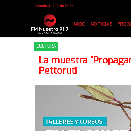
Sábado J de 3 de 2026
INICIO
NOTICIAS
PROG
CULTURA
La muestra “Propaga
Pettoruti