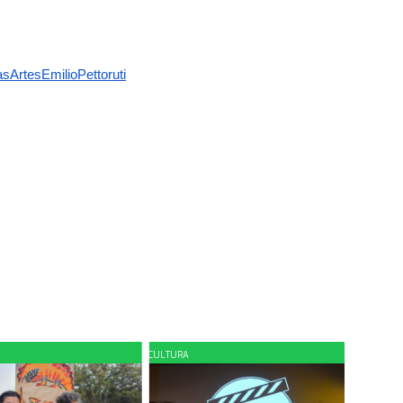
sArtesEmilioPettoruti
CULTURA
CULTUR