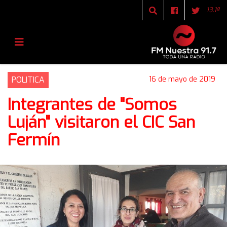
13.1º
POLITICA
16 de mayo de 2019
Integrantes de "Somos
Luján" visitaron el CIC San
Fermín