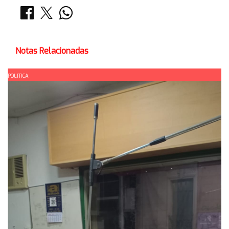
Notas Relacionadas
POLITICA
P