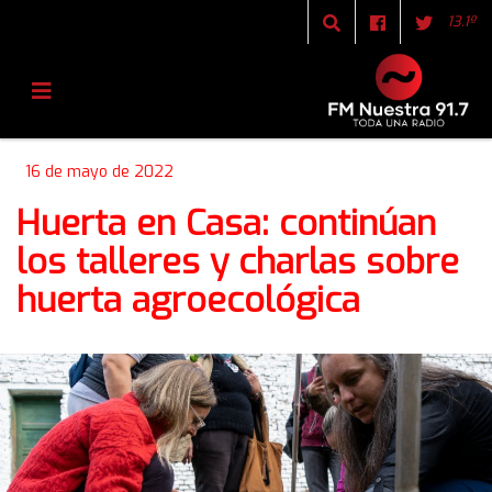
13.1º
16 de mayo de 2022
Huerta en Casa: continúan
los talleres y charlas sobre
huerta agroecológica