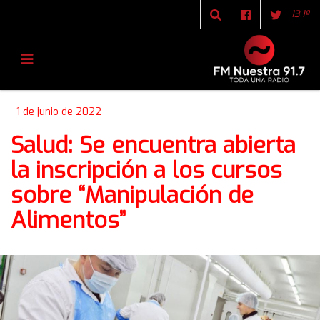
13.1º
1 de junio de 2022
Salud: Se encuentra abierta
la inscripción a los cursos
sobre “Manipulación de
Alimentos”