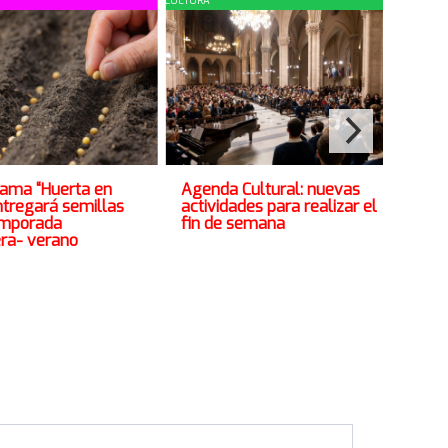
CULTURA
COMUNI
Hab
rama “Huerta en
Agenda Cultural: nuevas
Lit
ntregará semillas
actividades para realizar el
Bib
emporada
fin de semana
ra- verano