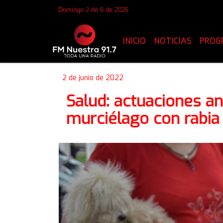
Domingo J de 6 de 2026
INICIO
NOTICIAS
PROG
2 de junio de 2022
Salud: actuaciones an
murciélago con rabia 