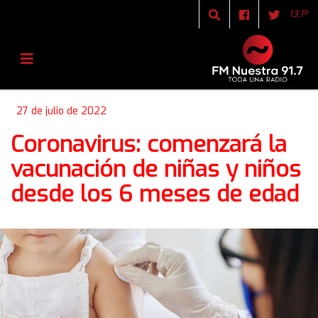
13.1º
27 de julio de 2022
Coronavirus: comenzará la
vacunación de niñas y niños
desde los 6 meses de edad