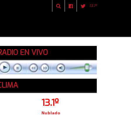
13.1º
RADIO EN VIVO
CLIMA
13.1º
Nublado