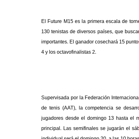
El Future M15 es la primera escala de tor
130 tenistas de diversos países, que busc
importantes. El ganador cosechará 15 puntos, e
4 y los octavofinalistas 2.
Supervisada por la Federación Internacional
de tenis (AAT), la competencia se desarr
jugadores desde el domingo 13 hasta el m
principal. Las semifinales se jugarán el sáb
individual será el domingo 20, a las 10 horas