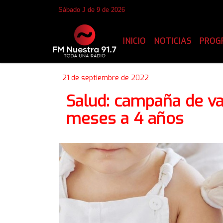
Sábado J de 9 de 2026
INICIO
NOTICIAS
PROG
21 de septiembre de 2022
Salud: campaña de va
meses a 4 años