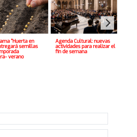
Hab
rama “Huerta en
Agenda Cultural: nuevas
Lit
ntregará semillas
actividades para realizar el
Bib
emporada
fin de semana
ra- verano