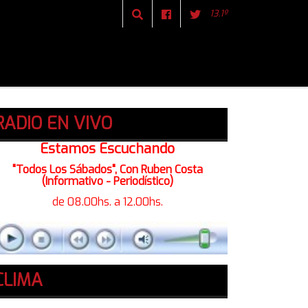
13.1º
RADIO EN VIVO
Estamos Escuchando
"Todos Los Sábados", Con Ruben Costa
(Informativo - Periodístico)
de 08.00hs. a 12.00hs.
CLIMA